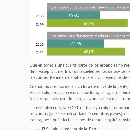
Que en torno a una cuarta parte de los españoles no re
dato –aséptico, neutro, como suelen ser los datos– se 
preguntas. Permítannos saltarnos el incluir ejemplos de
Cuando nos reímos de la incultura científica de la gente
En este blog nos parece más oportuno, en lugar de reírse
A ver si, una vez mirado esto, a alguno se le van a atrang
Lamentablemente, la FECYT no tiene ya colgados los mic
preguntas (que se emplean también en otros países) y c
ciencia, pero qué afecta a saber de ciencia seguirá cons
El Sol gira alrededor de la Tierra