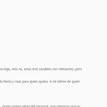
-baja, esto es, estas tres variables son relevantes, pero
a fiesta y risas para quien quiera. A mí reírme de quien
Quien quiera reírse del personal, que piense lo que es