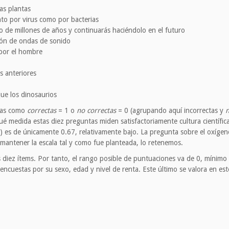
as plantas
to por virus como por bacterias
o de millones de años y continuarás haciéndolo en el futuro
ión de ondas de sonido
 por el hombre
s anteriores
ue los dinosaurios
stas como
correctas
= 1 o
no correctas
= 0 (agrupando aquí incorrectas y
n
 qué medida estas diez preguntas miden satisfactoriamente cultura científi
) es de únicamente 0.67, relativamente bajo. La pregunta sobre el oxígeno
 mantener la escala tal y como fue planteada, lo retenemos.
s diez ítems. Por tanto, el rango posible de puntuaciones va de 0, mínimo
encuestas por su sexo, edad y nivel de renta. Este último se valora en est